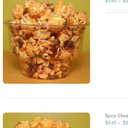
–
$
5.45
$
Spicy Che
–
$
5.45
$