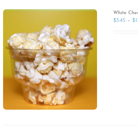
White Che
–
$
5.45
$