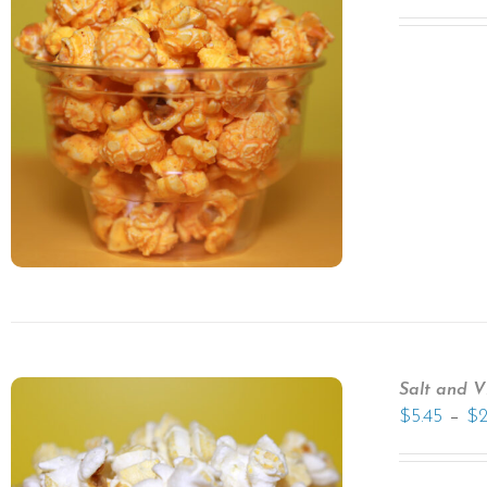
Salt and V
–
$
5.45
$