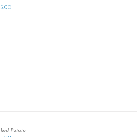
25.00
ked Potato