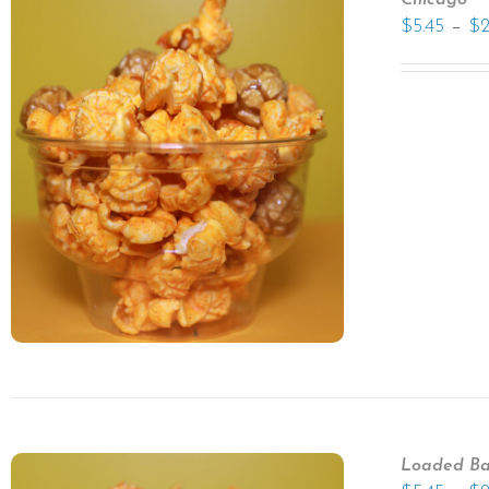
Chicago
–
$
5.45
$
Loaded Ba