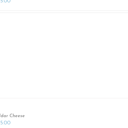
25.00
ddar Cheese
25.00